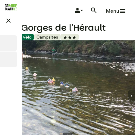
Skip
to
Menu
main
close
content
Les Gorges de l'Hérault
Accueil Vélo
Campsites