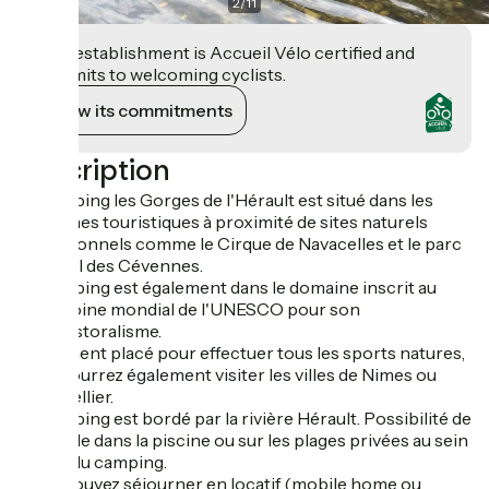
2
/
11
This establishment is Accueil Vélo certified and
commits to welcoming cyclists.
View its commitments
Description
Le camping les Gorges de l'Hérault est situé dans les
Cévennes touristiques à proximité de sites naturels
exceptionnels comme le Cirque de Navacelles et le parc
national des Cévennes.
Le camping est également dans le domaine inscrit au
patrimoine mondial de l'UNESCO pour son
agropastoralisme.
Idéalement placé pour effectuer tous les sports natures,
vous pourrez également visiter les villes de Nimes ou
Montpellier.
Le camping est bordé par la rivière Hérault. Possibilité de
baignade dans la piscine ou sur les plages privées au sein
même du camping.
Vous pouvez séjourner en locatif (mobile home ou