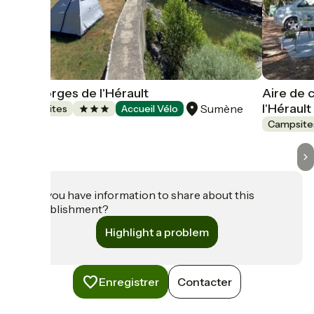
Les Gorges de l'Hérault
Aire de 
l'Hérault
Sumène
Campsites
Accueil Vélo
Campsite
Do you have information to share about this
establishment?
Highlight a problem
Enregistrer
Contacter