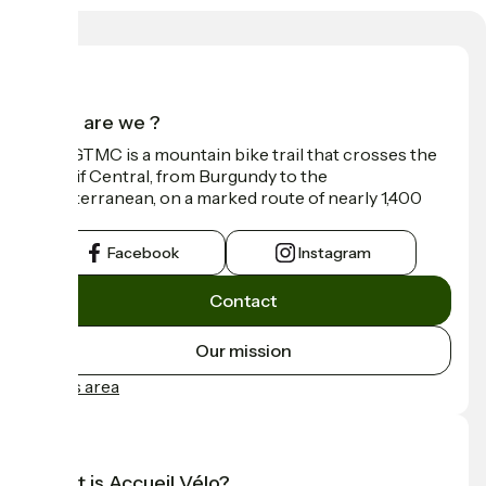
Who are we ?
The GTMC is a mountain bike trail that crosses the
Massif Central, from Burgundy to the
Mediterranean, on a marked route of nearly 1,400
km.
Facebook
Instagram
Contact
Our mission
Press area
What is Accueil Vélo?