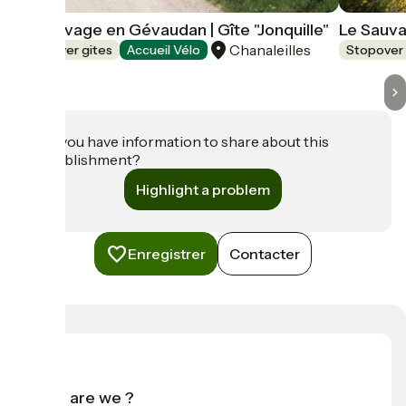
Le Sauvage en Gévaudan | Gîte "Jonquille"
Le Sauva
Chanaleilles
Stopover gites
Accueil Vélo
Stopover 
Do you have information to share about this
establishment?
Highlight a problem
Enregistrer
Contacter
Who are we ?