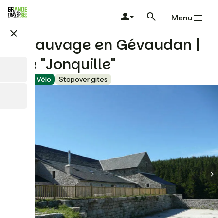
Skip
to
Menu
main
close
content
Le Sauvage en Gévaudan |
Gîte "Jonquille"
Accueil Vélo
Stopover gites