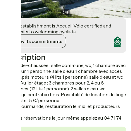
2
/
8
This establishment is Accueil Vélo certified and
commits to welcoming cyclists.
View its commitments
Description
Au rez-de-chaussée : salle commune, wc, 1 chambre avec
5 lits pour 1 personne, salle d'eau, 1 chambre avec accès
handicapés moteurs (4 lits 1 personne), salle d'eau et wc
privés. Au 1er étage : 3 chambres pour 2, 4 ou 6
personnes (12 lits 1 personne), 2 salles d'eau, wc.
Chauffage central au bois. Possibilité de location du linge
de toilette : 5 €/personne.
Pause gourmande, restauration le midi et producteurs
locaux.
Pour les réservations le jour même appelez au 04 71 74
40 30