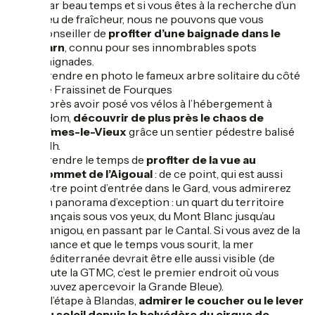
Par beau temps et si vous êtes à la recherche d’un
peu de fraîcheur, nous ne pouvons que vous
conseiller de
profiter d’une baignade dans le
Tarn
, connu pour ses innombrables spots
baignades.
Prendre en photo le fameux arbre solitaire du côté
de Fraissinet de Fourques
Après avoir posé vos vélos à l’hébergement à
l’Hom,
découvrir de plus près le chaos de
Nîmes-le-Vieux
grâce un sentier pédestre balisé
d’1h.
Prendre le temps de
profiter de la vue au
sommet de l’Aigoual
: de ce point, qui est aussi
votre point d’entrée dans le Gard, vous admirerez
un panorama d’exception : un quart du territoire
français sous vos yeux, du Mont Blanc jusqu’au
Canigou, en passant par le Cantal. Si vous avez de la
chance et que le temps vous sourit, la mer
Méditerranée devrait être elle aussi visible (de
toute la GTMC, c’est le premier endroit où vous
pouvez apercevoir la Grande Bleue).
A l’étape à Blandas,
admirer le coucher ou le lever
du soleil depuis le belvédère du cirque de