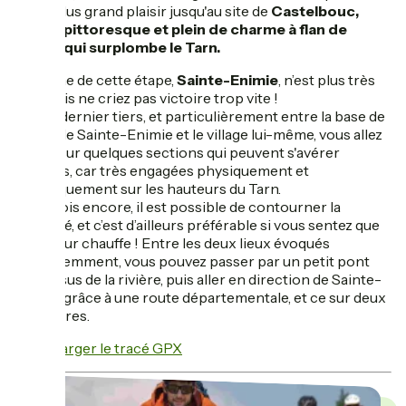
votre plus grand plaisir jusqu'au site de
Castelbouc,
village pittoresque et plein de charme à flan de
falaise qui surplombe le Tarn.
Le terme de cette étape,
Sainte-Enimie
, n’est plus très
loin. Mais ne criez pas victoire trop vite !
Sur ce dernier tiers, et particulièrement entre la base de
loisirs de Sainte-Enimie et le village lui-même, vous allez
rouler sur quelques sections qui peuvent s'avérer
difficiles, car très engagées physiquement et
techniquement sur les hauteurs du Tarn.
Cette fois encore, il est possible de contourner la
difficulté, et c’est d’ailleurs préférable si vous sentez que
le moteur chauffe ! Entre les deux lieux évoqués
précédemment, vous pouvez passer par un petit pont
au-dessus de la rivière, puis aller en direction de Sainte-
Enimie grâce à une route départementale, et ce sur deux
kilomètres.
Télécharger le tracé GPX