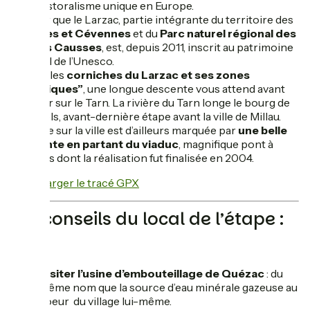
agropastoralisme unique en Europe.
À noter que le Larzac, partie intégrante du territoire des
Causses et Cévennes
et du
Parc naturel régional des
Grands Causses
, est, depuis 2011, inscrit au patrimoine
mondial de l’Unesco.
Depuis les
corniches du Larzac et ses zones
“steppiques”
, une longue descente vous attend avant
d’arriver sur le Tarn. La rivière du Tarn longe le bourg de
Creissels, avant-dernière étape avant la ville de Millau.
L’arrivée sur la ville est d’ailleurs marquée par
une belle
descente en partant du viaduc
, magnifique pont à
haubans dont la réalisation fut finalisée en 2004.
Télécharger le tracé GPX
Les conseils du local de l’étape :
Visiter l’usine d’embouteillage de Quézac
: du
même nom que la source d’eau minérale gazeuse au
coeur du village lui-même.