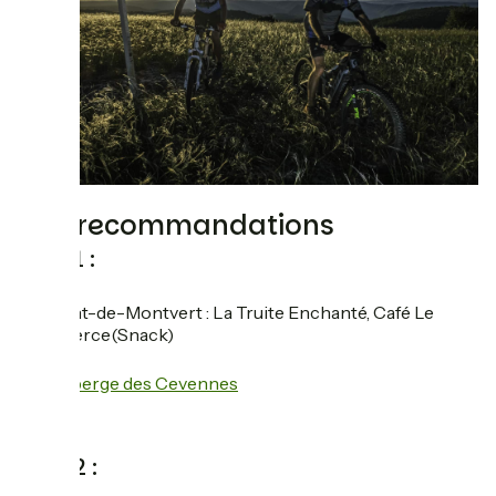
Nos recommandations
Jour 1 :
restaurant
Pont-de-Montvert : La Truite Enchanté, Café Le
Commerce(Snack)
hotel
Auberge des Cevennes
Jour 2 :