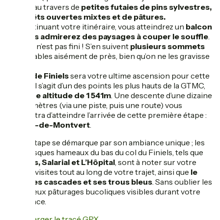
étape), au travers de
petites futaies de pins sylvestres,
de forêts ouvertes mixtes et de pâtures.
En continuant votre itinéraire, vous atteindrez un
balcon
où vous admirerez des paysages à couper le souffle
.
Mais ce n’est pas fini ! S’en suivent
plusieurs sommets
observables aisément de près, bien qu’on ne les gravisse
pas.
Le
col de Finiels
sera votre ultime ascension pour cette
étape ; il s’agit d’un des points les plus hauts de la GTMC,
avec
une altitude de 1 541m
. Une descente d’une dizaine
de kilomètres (via une piste, puis une route) vous
permettra d’atteindre l’arrivée de cette première étape :
le Pont-de-Montvert
.
Cette étape se démarque par son ambiance unique ; les
pittoresques hameaux du bas du col du Finiels, tels que
Le Cros, Salarial et L’Hôpital
, sont à noter sur votre
liste de visites tout au long de votre trajet, ainsi que
le
Tarn, ses cascades et ses trous bleus
. Sans oublier les
nombreux pâturages bucoliques visibles durant votre
itinérance.
Télécharger le tracé GPX