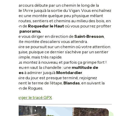
Votre parcours débute par un chemin le long de la
rivière de l’Arre jusqu’à la sortie du Vigan. Vous enchaînez
alors avec une montée quelque peu physique mêlant
petites routes, sentiers et chemins au milieu des bois, en
direction de
Roquedur le Haut
où vous pourrez profiter
d’un
joli panorama.
Avant de vous diriger en direction de
Saint-Bresson
,
une petite montée d’escaliers vous attendra.
L’itinéraire se poursuit sur un chemin où votre attention
sera requise, puisque ce dernier s’achève par un sentier
certes simple, mais très rapide.
Puis vous montez à nouveau, et parfois ça grimpe fort !
Mais le jeu en vaut la chandelle : une
multitude de
paysages
à admirer jusqu’à
Montdardier
.
L’itinéraire du jour est presque terminé, rejoignez
simplement le terme de l’étape,
Blandas
, en suivant la
direction de Rogues.
Télécharger le tracé GPX