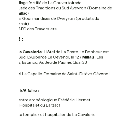
Village fortifié de La Couvertoirade
Musée des Traditions du Sud Aveyron (Domaine de
Gaillac)
Les Gourmandises de l'Aveyron (produits du
terroir)
GAEC des Traversiers
Jour 8 :
restaurant
La Cavalerie
: Hôtel de La Poste, Le Bonheur est
dans le Sud, L'Auberge Le Cévenol, le 12 /
Millau
: Les
Arcades, Estanco, Au Jeu de Paume, Quai 23
hotel
Hôtel La Capelle, Domaine de Saint-Estève, Cévenol
Hôtel
add_location
A voir/A faire :
Centre archéologique Frédéric Hermet
(L’Hospitalet du Larzac)
Site templier et hospitalier de La Cavalerie