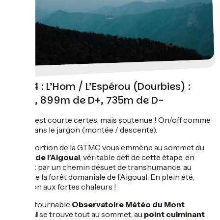
Jour 4 : L’Hom / L’Espérou (Dourbies) :
27km, 899m de D+, 735m de D-
L’étape est courte certes, mais soutenue ! On/off comme
on dit dans le jargon (montée / descente).
Cette portion de la GTMC vous emmène au sommet du
massif de l’Aigoual
, véritable défi de cette étape, en
passant par un chemin désuet de transhumance, au
coeur de la forêt domaniale de l’Aigoual. En plein été,
attention aux fortes chaleurs !
L’incontournable
Observatoire Météo du Mont
Aigoual
se trouve tout au sommet, au
point culminant