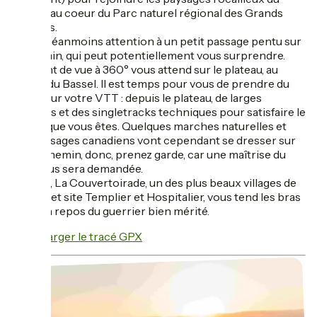
Larzac, au coeur du Parc naturel régional des Grands
Causses.
Faites néanmoins attention à un petit passage pentu sur
le chemin, qui peut potentiellement vous surprendre.
Un point de vue à 360° vous attend sur le plateau, au
Puech du Bassel. Il est temps pour vous de prendre du
plaisir sur votre VTT : depuis le plateau, de larges
chemins et des singletracks techniques pour satisfaire le
vttiste que vous êtes. Quelques marches naturelles et
des passages canadiens vont cependant se dresser sur
votre chemin, donc, prenez garde, car une maîtrise du
vélo vous sera demandée.
Et enfin, La Couvertoirade, un des plus beaux villages de
France et site Templier et Hospitalier, vous tend les bras
pour un repos du guerrier bien mérité.
Télécharger le tracé GPX