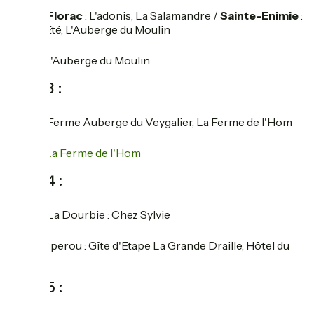
restaurant
Florac
: L'adonis, La Salamandre /
Sainte-Enimie
:
Le Bel Eté, L'Auberge du Moulin
hotel
L'Auberge du Moulin
Jour 3 :
restaurant
Ferme Auberge du Veygalier, La Ferme de l'Hom
hotel
La Ferme de l'Hom
Jour 4 :
restaurant
La Dourbie : Chez Sylvie
hotel
L'Esperou : Gîte d'Etape La Grande Draille, Hôtel du
Parc
Jour 5 :