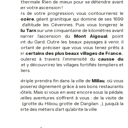
station thermale. Rien de mieux pour se détendre avant
d’entamer votre ascension !
Au cours de votre progression, vous contournerez le
Mont Lozère
, géant granitique qui domine de ses 1699
mètres d’altitude les Cévennes. Puis vous longerez le
cours du Tarn
sur une cinquantaine de kilomètres avant
de démarrer l’ascension du
Mont Aigoual
, point
culminant du Gard. Outre les beaux paysages à venir, il
est important de préciser que vous vous tenez prêts à
traverser
certains des plus beaux villages de France
...
Vous roulerez à travers l’immensité du
causse du
Larzac
et y découvrirez les villages fortifiés templiers et
hospitaliers.
Votre périple prendra fin dans la ville de
Millau
, où vous
vous reposerez dignement grâce à ses bons restaurants
et ses hôtels. Mais si vous en avez encore sous la pédale,
de nouvelles aventures s’offrent à vous : de la visite de
grottes (grotte du Hibou, grotte de Dargilan ...), jusqu’à la
découverte des métiers d’art qu'abrite la ville.