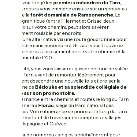
Après avoir longé les
premiers méandres du Tarn
,
votre parcours vous emmène ensuite sur un sentier au
coeur de la
forêt domaniale de Ramponenche
. Le
sentier granitique (entre l’Hermet et Grizac, deux
hameaux sur votre chemin), peut alors s’avérer
difficilement roulable par endroits.
Il existe une alternative via une route goudronnée pour
vous rendre sans encombre à Grizac : vous trouverez
cette dernière au croisement entre votre chemin et la
départementale D20.
Par la suite, vous vous laisserez glisser en fond de vallée
jusqu’au Tarn, avant de remonter légèrement pour
finalement descendre une nouvelle fois et croiser la
commune de
Bédouès et sa splendide collégiale de
schiste sur son promontoire.
Une alternance entre chemins et routes le long du Tarn
vous mènera à
Florac
, siège du Parc national des
Cévennes. Votre itinérance se poursuit le long du Tarn,
vous permettant de traverser de somptueux villages,
comme Ispagnac et Quézac
Après ça, de nombreux singles s’enchaîneront pour