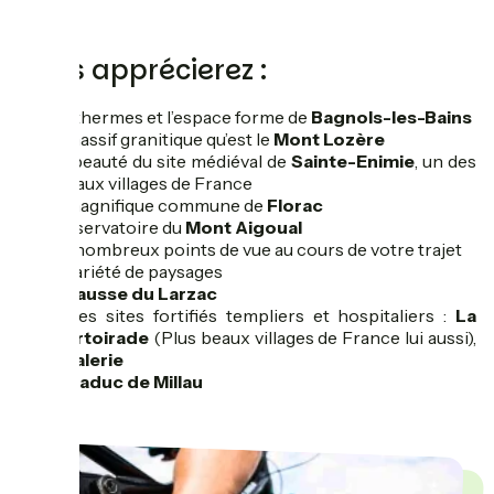
Vous apprécierez :
● Les thermes et l’espace forme de
Bagnols-les-Bains
● Le massif granitique qu’est le
Mont Lozère
● La beauté du site médiéval de
Sainte-Enimie
, un des
plus beaux villages de France
● La magnifique commune de
Florac
● L’observatoire du
Mont Aigoual
● Les nombreux points de vue au cours de votre trajet
● La variété de paysages
● Le
causse du Larzac
● Les sites fortifiés templiers et hospitaliers :
La
Couvertoirade
(Plus beaux villages de France lui aussi),
La Cavalerie
● Le
viaduc de Millau