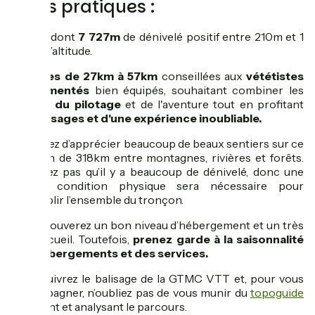
Infos pratiques :
318km
dont
7 727m
de dénivelé positif entre 210m et 1
560m d’altitude.
8 étapes de 27km à 57km
conseillées aux
vététistes
expérimentés
bien équipés, souhaitant combiner les
plaisirs du pilotage
et de l'aventure tout en profitant
des
paysages et d'une expérience inoubliable.
Prévoyez d’apprécier beaucoup de beaux sentiers sur ce
tronçon de 318km entre montagnes, rivières et forêts.
N’oubliez pas qu’il y a beaucoup de dénivelé, donc une
bonne condition physique sera nécessaire pour
accomplir l’ensemble du tronçon.
Vous trouverez un bon niveau d’hébergement et un très
bon accueil. Toutefois,
prenez garde à la saisonnalité
des hébergements et des services.
Vous suivrez le balisage de la GTMC VTT et, pour vous
accompagner, n’oubliez pas de vous munir du
topoguide
exposant et analysant le parcours.