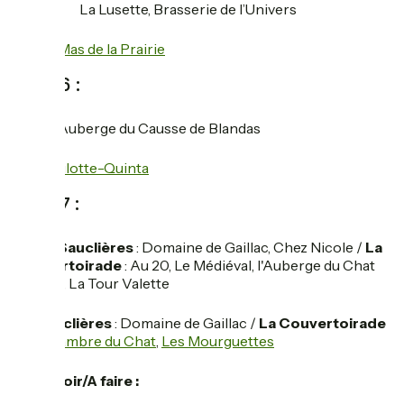
restaurant
La Lusette, Brasserie de l’Univers
hotel
Le Mas de la Prairie
Jour 6 :
restaurant
Auberge du Causse de Blandas
hotel
Roulotte-Quinta
Jour 7 :
restaurant
Sauclières
: Domaine de Gaillac, Chez Nicole /
La
Couvertoirade
: Au 20, Le Médiéval, l'Auberge du Chat
Perché, La Tour Valette
hotel
Sauclières
: Domaine de Gaillac /
La Couvertoirade
:
La Chambre du Chat
,
Les Mourguettes
add_location
A voir/A faire :