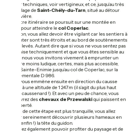
s'avérer techniques, voir vertigineux, et ce, jusqu’au très
beau village de
Saint-Chély-du-Tarn
, situé au détour
d’une rivière.
Puis votre itinéraire se poursuit sur une montée en
balcon pour atteindre le
col Coperlac
.
Attention, vous allez devoir être vigilant car les sentiers à
emprunter sont très étroits et au bord de soutènements
plutôt élevés. Autant dire que si vous ne vous sentez pas
très à l’aise techniquement et que vous êtes sensible au
vertige, nous vous invitons vivement à emprunter un
itinéraire moins ludique, certes, mais plus accessible,
depuis Sainte-Enimie jusqu’au col de Coperlac, sur la
départementale D 986.
Ce col vous emmène ensuite en direction du causse
Méjean, à une altitude de 1 247m (il s’agit du plus haut
plateau caussenard !). Et avec un peu de chance, vous
apercevrez des
chevaux de Przewalski
qui paissent en
semi-liberté.
La suite de cette étape est plus tranquille, vous allez
pouvoir sereinement découvrir plusieurs hameaux en
levant (enfin !) la tête du guidon.
Vous allez également pouvoir profiter du paysage et de