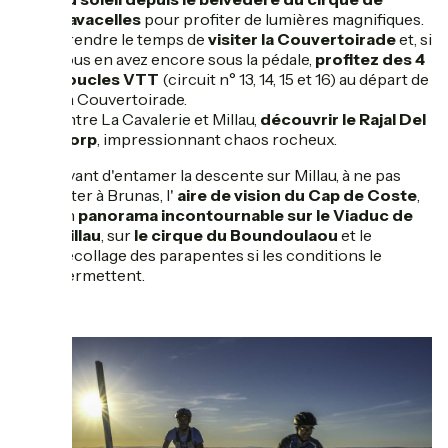
Navacelles
pour profiter de lumières magnifiques.
Prendre le temps de
visiter la Couvertoirade
et, si
vous en avez encore sous la pédale,
profitez des 4
boucles VTT
(circuit n° 13, 14, 15 et 16) au départ de
La Couvertoirade.
Entre La Cavalerie et Millau,
découvrir le Rajal Del
Gorp
, impressionnant chaos rocheux.
Avant d'entamer la descente sur Millau, à ne pas
rater à Brunas, l'
aire de vision du Cap de Coste
,
un
panorama incontournable sur le Viaduc de
Millau
, sur
le cirque du Boundoulaou
et le
décollage des parapentes si les conditions le
permettent.