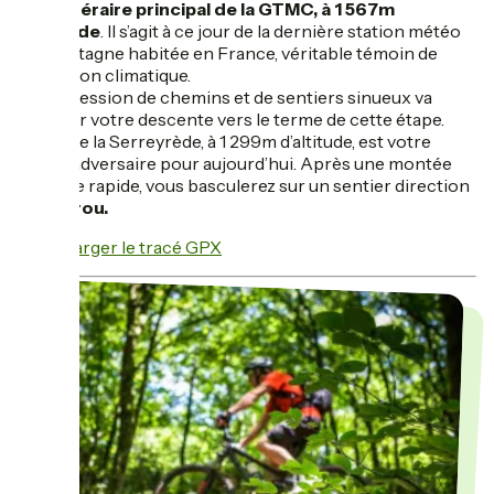
de l’itinéraire principal de la GTMC, à 1 567m
d’altitude
. Il s’agit à ce jour de la dernière station météo
de montagne habitée en France, véritable témoin de
l’évolution climatique.
La succession de chemins et de sentiers sinueux va
marquer votre descente vers le terme de cette étape.
Le col de la Serreyrède, à 1 299m d’altitude, est votre
ultime adversaire pour aujourd’hui. Après une montée
presque rapide, vous basculerez sur un sentier direction
L’Espérou.
Télécharger le tracé GPX