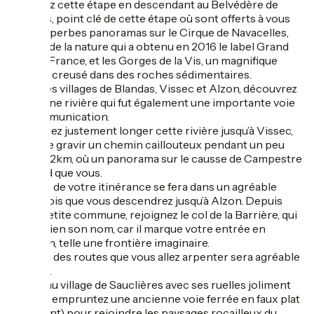
Débutez cette étape en descendant au Belvédère de
Blandas, point clé de cette étape où sont offerts à vous
trois superbes panoramas sur le Cirque de Navacelles,
beauté de la nature qui a obtenu en 2016 le label Grand
Site de France, et les Gorges de la Vis, un magnifique
canyon creusé dans des roches sédimentaires.
Entre les villages de Blandas, Vissec et Alzon, découvrez
la Vis, une rivière qui fut également une importante voie
de communication.
Vous allez justement longer cette rivière jusqu’à Vissec,
avant de gravir un chemin caillouteux pendant un peu
plus de 2km, où un panorama sur le causse de Campestre
n’attend que vous.
La suite de votre itinérance se fera dans un agréable
sous-bois que vous descendrez jusqu’à Alzon. Depuis
cette petite commune, rejoignez le col de la Barrière, qui
porte bien son nom, car il marque votre entrée en
Aveyron, telle une frontière imaginaire.
La suite des routes que vous allez arpenter sera agréable
à rouler.
Arrivé au village de Sauclières avec ses ruelles joliment
pavées, empruntez une ancienne voie ferrée en faux plat
(montant) pour rejoindre les paysages rocailleux du