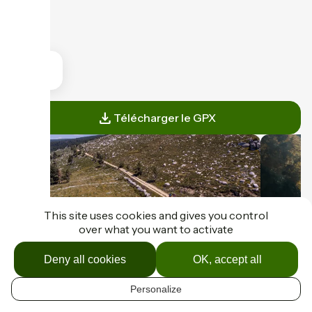
Télécharger le GPX
This site uses cookies and gives you control
over what you want to activate
Deny all cookies
OK, accept all
Bagnols-les-Bains / Le Pont-de-
Le Po
29
28
Montvert
57 km
Personalize
45 km
4 h 30 min
Hard
EN