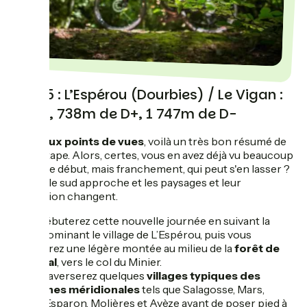
Jour 5 : L’Espérou (Dourbies) / Le Vigan :
38km, 738m de D+, 1 747m de D-
De beaux points de vues
, voilà un très bon résumé de
cette étape. Alors, certes, vous en avez déjà vu beaucoup
depuis le début, mais franchement, qui peut s'en lasser ?
Et puis, le sud approche et les paysages et leur
végétation changent.
Vous débuterez cette nouvelle journée en suivant la
route dominant le village de L’Espérou, puis vous
attaquerez une légère montée au milieu de la
forêt de
l’Aigoual
, vers le col du Minier.
Vous traverserez quelques
villages typiques des
Cévennes méridionales
tels que Salagosse, Mars,
Bréau, Esparon, Molières et Avèze avant de poser pied à