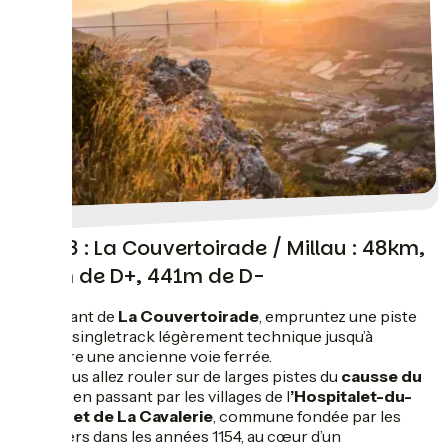
Jour 8 : La Couvertoirade / Millau : 48km,
834m de D+, 441m de D-
En partant de
La Couvertoirade
, empruntez une piste
puis un singletrack légèrement technique jusqu’à
atteindre une ancienne voie ferrée.
D’ici, vous allez rouler sur de larges pistes du
causse du
Larzac
en passant par les villages de l
’Hospitalet-du-
Larzac et de La Cavalerie
, commune fondée par les
Templiers dans les années 1154, au cœur d’un