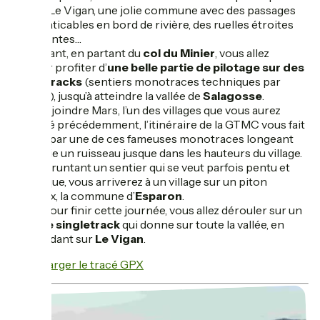
terre à Le Vigan, une jolie commune avec des passages
très praticables en bord de rivière, des ruelles étroites
charmantes…
Mais avant, en partant du
col du Minier
, vous allez
pouvoir profiter d’
une belle partie de pilotage sur des
singletracks
(sentiers monotraces techniques par
endroit), jusqu’à atteindre la vallée de
Salagosse
.
Pour rejoindre Mars, l’un des villages que vous aurez
observé précédemment, l’itinéraire de la GTMC vous fait
passer par une de ces fameuses monotraces longeant
en partie un ruisseau jusque dans les hauteurs du village.
En empruntant un sentier qui se veut parfois pentu et
technique, vous arriverez à un village sur un piton
rocheux, la commune d’
Esparon
.
Enfin, pour finir cette journée, vous allez dérouler sur un
énième singletrack
qui donne sur toute la vallée, en
descendant sur
Le Vigan
.
Télécharger le tracé GPX