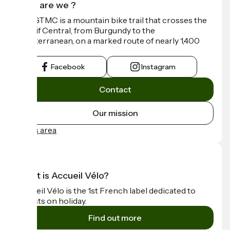
Who are we ?
The GTMC is a mountain bike trail that crosses the
Massif Central, from Burgundy to the
Mediterranean, on a marked route of nearly 1,400
km.
Facebook
Instagram
Contact
Our mission
Press area
What is Accueil Vélo?
Accueil Vélo is the 1st French label dedicated to
cyclists on holiday.
Find out more