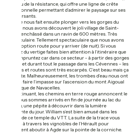
haut lieu de la résistance, qui offre une ligne de crête
exceptionnelle permettant d’admirer le paysage sur ses
deux versants.
La trace nous fait ensuite plonger vers les gorges du
Tarn où nous avons découvert le joli village de Saint-
Enimie enchâssé dans un ravin de 600 mètres. Très
spectaculaire. Tellement spectaculaire que nous avons
choisi l’option route pour y arriver (de nuit). Si vous
souffrez du vertige faites bien attention à l’itinéraire que
vous empruntez car dans ce secteur - à partir des gorges
du Tarn et durant tout le passage dans les Cévennes – les
chemins et routes sont très escarpés. C’est beau mais ça
se mérite. Malheureusement, les trombes d’eau nous ont
obligé à faire l’impasse sur l’ascension du mont Aigoual
et le cirque de Navacelles.
En continuant, les chemins en terre rouge annoncent le
sud ! Nous sommes arrivés en fin de journée au lac du
Salagou, une pépite à découvrir dans la lumière
déclinante du jour. William s’est bien amusé dans les
bosses de ce temple du VTT. La suite de la trace vous
mènera à travers les vignobles de l’Hérault pour
finalement aboutir à Agde sur la pointe de la corniche.