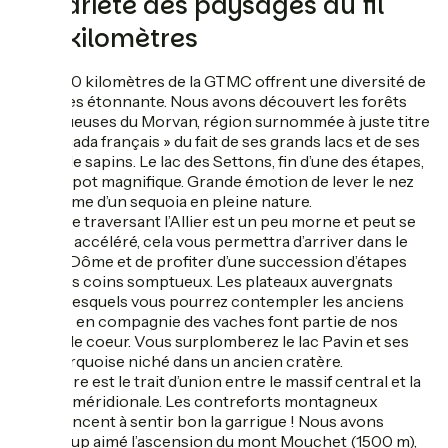
La variété des paysages au fil
des kilomètres
Les 1400 kilomètres de la GTMC offrent une diversité de
paysages étonnante. Nous avons découvert les forêts
majestueuses du Morvan, région surnommée à juste titre
« le Canada français » du fait de ses grands lacs et de ses
forêts de sapins. Le lac des Settons, fin d’une des étapes,
est un spot magnifique. Grande émotion de lever le nez
sur la cime d’un sequoia en pleine nature.
La partie traversant l’Allier est un peu morne et peut se
faire en accéléré, cela vous permettra d’arriver dans le
Puy de Dôme et de profiter d’une succession d’étapes
dans des coins somptueux. Les plateaux auvergnats
depuis lesquels vous pourrez contempler les anciens
volcans en compagnie des vaches font partie de nos
coups de coeur. Vous surplomberez le lac Pavin et ses
eaux turquoise niché dans un ancien cratère.
La Lozère est le trait d’union entre le massif central et la
France méridionale. Les contreforts montagneux
commencent à sentir bon la garrigue ! Nous avons
beaucoup aimé l’ascension du mont Mouchet (1500 m),