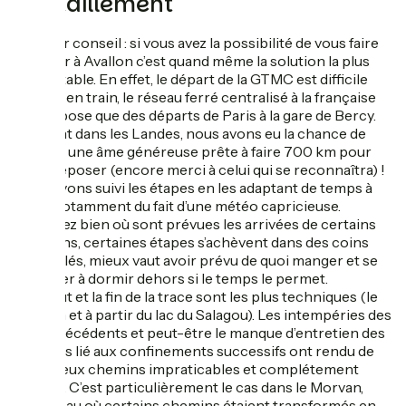
ravitaillement
Premier conseil : si vous avez la possibilité de vous faire
déposer à Avallon c’est quand même la solution la plus
confortable. En effet, le départ de la GTMC est difficile
d’accès en train, le réseau ferré centralisé à la française
ne propose que des départs de Paris à la gare de Bercy.
Habitant dans les Landes, nous avons eu la chance de
trouver une âme généreuse prête à faire 700 km pour
nous déposer (encore merci à celui qui se reconnaîtra) !
Nous avons suivi les étapes en les adaptant de temps à
autre notamment du fait d’une météo capricieuse.
Regardez bien où sont prévues les arrivées de certains
tronçons, certaines étapes s’achèvent dans des coins
très isolés, mieux vaut avoir prévu de quoi manger et se
préparer à dormir dehors si le temps le permet.
Le début et la fin de la trace sont les plus techniques (le
Morvan et à partir du lac du Salagou). Les intempéries des
mois précédents et peut-être le manque d’entretien des
chemins lié aux confinements successifs ont rendu de
nombreux chemins impraticables et complétement
ravinés. C’est particulièrement le cas dans le Morvan,
pays d’eau où certains chemins étaient transformés en