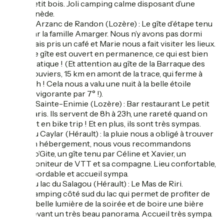
Petit bois. Joli camping calme disposant d’une
pinède.
A Arzanc de Randon (Lozère) : Le gîte d’étape tenu
par la famille Amarger. Nous n’y avons pas dormi
mais pris un café et Marie nous a fait visiter les lieux.
Ce gîte est ouvert en permanence, ce qui est bien
pratique ! (Et attention au gîte de la Barraque des
Bouviers, 15 km en amont de la trace, qui ferme à
17h ! Cela nous a valu une nuit à la belle étoile
revigorante par 7° !).
A Sainte-Enimie (Lozère) : Bar restaurant Le petit
Paris. Ils servent de 8h à 23h, une rareté quand on
est en bike trip ! Et en plus, ils sont très sympas.
Au Caylar (Hérault) : la pluie nous a obligé à trouver
un hébergement, nous vous recommandons
Co’Gite, un gîte tenu par Céline et Xavier, un
moniteur de VTT et sa compagne. Lieu confortable,
abordable et accueil sympa.
Au lac du Salagou (Hérault) : Le Mas de Riri.
Camping côté sud du lac qui permet de profiter de
la belle lumière de la soirée et de boire une bière
devant un très beau panorama. Accueil très sympa.