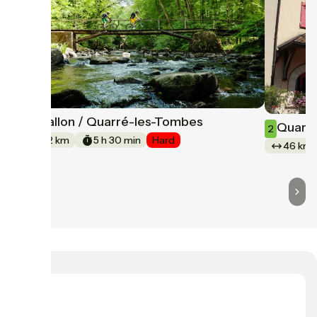
Avallon / Quarré-les-Tombes
1
Quarré
2
52 km
5 h 30 min
Hard
46 km