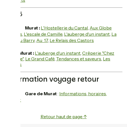
Remparts
Jour 5
hotel
Murat :
L'Hostellerie du Cantal
,
Aux Globe
Trotters
,
L'escale de Camille
,
L'auberge d'un instant
,
La
porte du Barry
,
Au 17
,
Le Relais des Castors
restaurant
Murat :
L'auberge d'un instant
,
Crêperie "Chez
Laurette"
,
Le Grand Café
,
Tendances et saveurs
,
Les
Volcans
Information voyage retour
train
Gare de Murat
:
Informations, horaires,
contact
Retour haut de page ↑