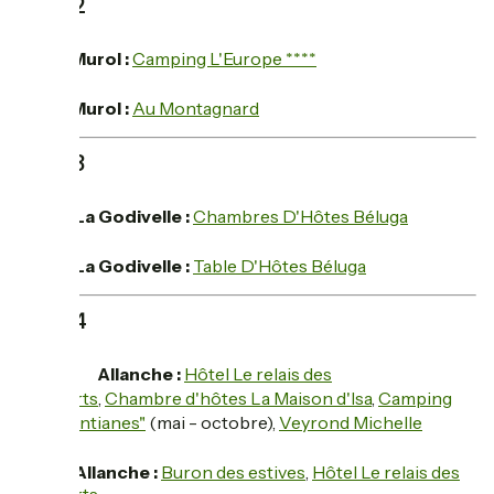
Jour 2
hotel
Murol :
Camping L'Europe ****
restaurant
Murol :
Au Montagnard
Jour 3
hotel
La Godivelle :
Chambres D'Hôtes Béluga
restaurant
La Godivelle :
Table D'Hôtes Béluga
Jour 4
hotel
Allanche :
Hôtel Le relais des
Remparts
,
Chambre d'hôtes La Maison d'Isa
,
Camping
"Les Gentianes"
(mai - octobre),
Veyrond Michelle
restaurant
Allanche :
Buron des estives
,
Hôtel Le relais des