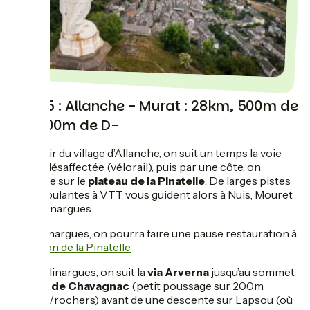
Jour 5 : Allanche - Murat : 28km, 500m de
D+, 500m de D-
Au sortir du village d’Allanche, on suit un temps la voie
ferrée désaffectée (vélorail), puis par une côte, on
remonte sur le
plateau de la Pinatelle
. De larges pistes
assez roulantes à VTT vous guident alors à Nuis, Mouret
et Chalinargues.
A Chalinargues, on pourra faire une pause restauration à
la
Maison de la Pinatelle
De Chalinargues, on suit la
via Arverna
jusqu’au sommet
du
bois de Chavagnac
(petit poussage sur 200m
racines/rochers) avant de une descente sur Lapsou (où