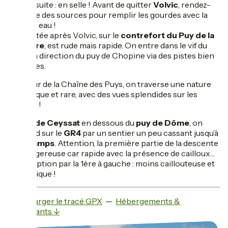
puis ensuite : en selle ! Avant de quitter
Volvic
, rendez-
vous rue des sources pour remplir les gourdes avec la
célèbre eau !
La montée après Volvic, sur le
contrefort du Puy de la
Bannière
, est rude mais rapide. On entre dans le vif du
sujet en direction du puy de Chopine via des pistes bien
roulantes.
Au cœur de la Chaîne des Puys, on traverse une nature
magnifique et rare, avec des vues splendides sur les
volcans !
Au
col de Ceyssat
en dessous du
puy de Dôme
, on
descend sur le
GR4
par un sentier un peu cassant jusqu’à
Laschamps
. Attention, la première partie de la descente
est dangereuse car rapide avec la présence de cailloux…
Autre option par la 1ère à gauche : moins caillouteuse et
très ludique !
Télécharger le tracé GPX
—
Hébergements &
restaurants ↓