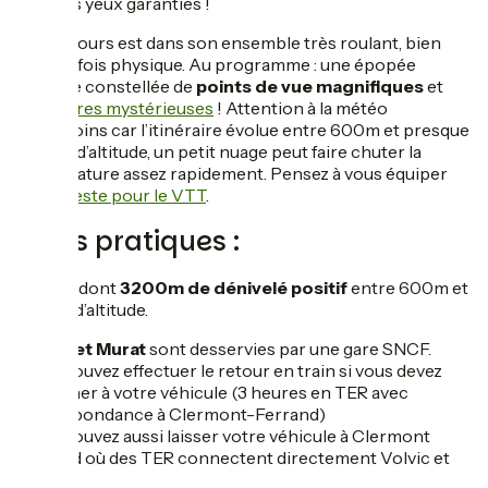
dans les yeux garanties !
Le parcours est dans son ensemble très roulant, bien
que parfois physique. Au programme : une épopée
sauvage constellée de
points de vue magnifiques
et
d’histoires mystérieuses
! Attention à la météo
néanmoins car l’itinéraire évolue entre 600m et presque
1500m d’altitude, un petit nuage peut faire chuter la
température assez rapidement. Pensez à vous équiper
d'
une veste pour le VTT
.
Infos pratiques :
175 km
dont
3200m de dénivelé positif
entre 600m et
1450m d’altitude.
Volvic et Murat
sont desservies par une gare SNCF.
Vous pouvez effectuer le retour en train si vous devez
retourner à votre véhicule (3 heures en TER avec
correspondance à Clermont-Ferrand)
Vous pouvez aussi laisser votre véhicule à Clermont
Ferrand où des TER connectent directement Volvic et
Murat.