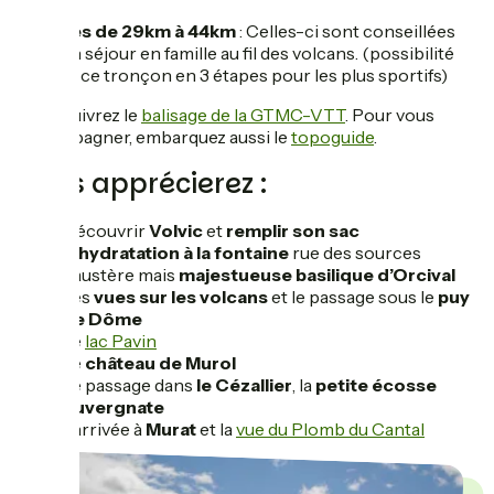
5 étapes de 29km à 44km
: Celles-ci sont conseillées
pour un séjour en famille au fil des volcans. (possibilité
de faire ce tronçon en 3 étapes pour les plus sportifs)
Vous suivrez le
balisage de la GTMC-VTT
. Pour vous
accompagner, embarquez aussi le
topoguide
.
Vous apprécierez :
Découvrir
Volvic
et
remplir son sac
d’hydratation à la fontaine
rue des sources
L’austère mais
majestueuse basilique d’Orcival
Les
vues sur les volcans
et le passage sous le
puy
de Dôme
Le
lac Pavin
Le
château de Murol
Le passage dans
le Cézallier
, la
petite écosse
Auvergnate
L’arrivée à
Murat
et la
vue du Plomb du Cantal