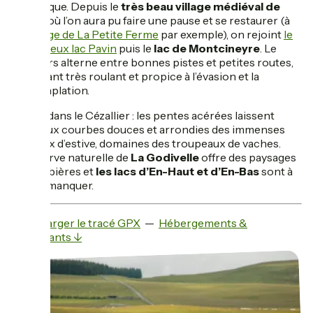
volcanique. Depuis le
très beau village médiéval de
Besse
où l’on aura pu faire une pause et se restaurer (à
l’Auberge de La Petite Ferme
par exemple), on rejoint
le
mystérieux lac Pavin
puis le
lac de Montcineyre
. Le
parcours alterne entre bonnes pistes et petites routes,
le rendant très roulant et propice à l’évasion et la
contemplation.
On est dans le Cézallier : les pentes acérées laissent
place aux courbes douces et arrondies des immenses
plateaux d’estive, domaines des troupeaux de vaches.
La réserve naturelle de
La Godivelle
offre des paysages
de tourbières et
les lacs d’En-Haut et d’En-Bas
sont à
ne pas manquer.
Télécharger le tracé GPX
—
Hébergements &
restaurants ↓