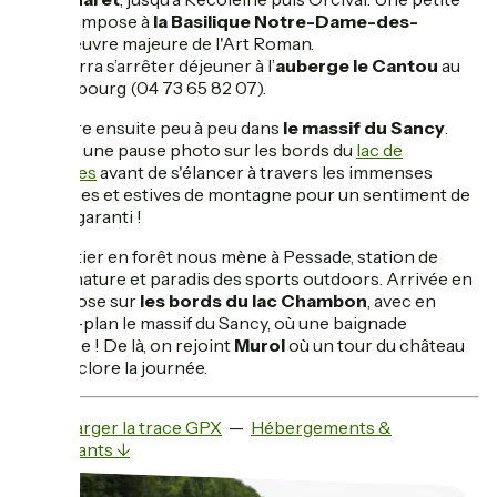
visite s'impose à
la Basilique Notre-Dame-des-
Fers
, œuvre majeure de l'Art Roman.
On pourra s’arrêter déjeuner à l’
auberge le Cantou
au
centre bourg (04 73 65 82 07).
On entre ensuite peu à peu dans
le massif du Sancy
.
Prévoir une pause photo sur les bords du
lac de
Servières
avant de s'élancer à travers les immenses
pâturages et estives de montagne pour un sentiment de
liberté garanti !
Un sentier en forêt nous mène à Pessade, station de
pleine nature et paradis des sports outdoors. Arrivée en
apothéose sur
les bords du lac Chambon
, avec en
arrière-plan le massif du Sancy, où une baignade
s'impose ! De là, on rejoint
Murol
où un tour du château
pourra clore la journée.
Télécharger la trace GPX
—
Hébergements &
restaurants ↓