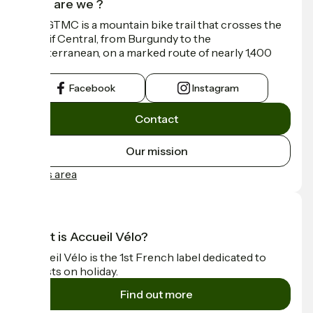
Who are we ?
The GTMC is a mountain bike trail that crosses the
Massif Central, from Burgundy to the
Mediterranean, on a marked route of nearly 1,400
km.
Facebook
Instagram
Contact
Our mission
Press area
What is Accueil Vélo?
Accueil Vélo is the 1st French label dedicated to
cyclists on holiday.
Find out more