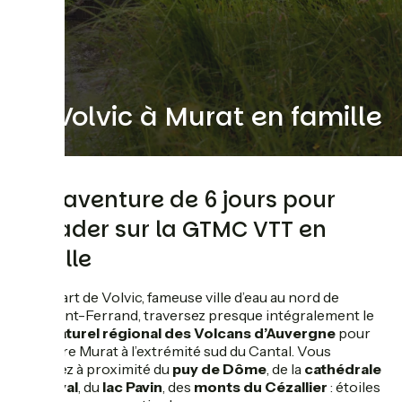
De Volvic à Murat en famille
Une aventure de 6 jours pour
s'évader sur la GTMC VTT en
famille
Au départ de Volvic, fameuse ville d’eau au nord de
Clermont-Ferrand, traversez presque intégralement le
Parc naturel régional des Volcans d’Auvergne
pour
rejoindre Murat à l’extrémité sud du Cantal. Vous
passerez à proximité du
puy de Dôme
, de la
cathédrale
d’Orcival
, du
lac Pavin
, des
monts du Cézallier
: étoiles