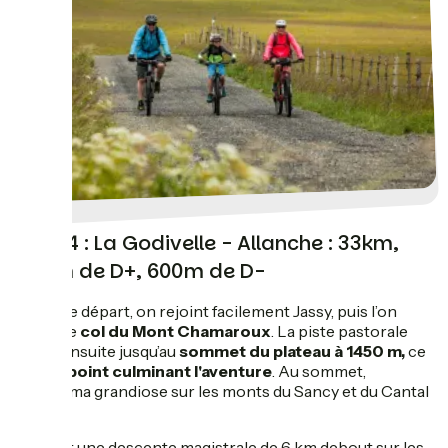
Jour 4 : La Godivelle - Allanche : 33km,
400m de D+, 600m de D-
Après le départ, on rejoint facilement Jassy, puis l’on
gagne le
col du Mont Chamaroux
. La piste pastorale
mène ensuite jusqu’au
sommet du plateau à 1450 m,
ce
sera le
point culminant l'aventure
. Au sommet,
panorama grandiose sur les monts du Sancy et du Cantal
!
S’ensuit une descente magistrale de 6 km debout sur les