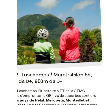
Jour 2 : Laschamps / Murol : 45km 5h,
850m de D+, 950m de D-
Depuis Laschamps, l'itinéraire VTT de la GTMC
continue d’emprunter le GR4 via de superbes sentiers
sous les puys de Pelat, Mercoeur, Monteillet et
Pourcharet
, jusqu'à Recoleine puis Orcival. Une petite