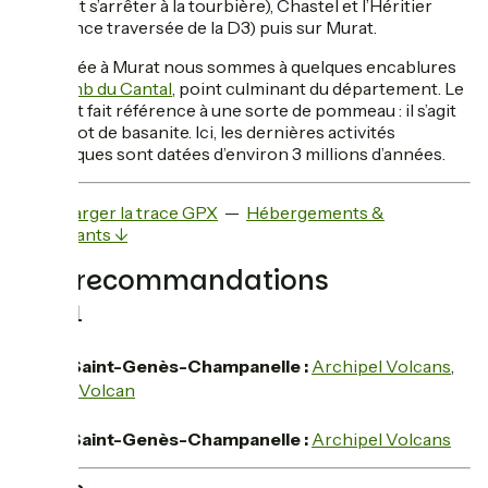
l’on peut s’arrêter à la tourbière), Chastel et l’Héritier
(prudence traversée de la D3) puis sur Murat.
A l’arrivée à Murat nous sommes à quelques encablures
du
Plomb du Cantal
, point culminant du département. Le
sommet fait référence à une sorte de pommeau : il s’agit
d’un culot de basanite. Ici, les dernières activités
volcaniques sont datées d’environ 3 millions d’années.
Télécharger la trace GPX
—
Hébergements &
restaurants ↓
Nos recommandations
Jour 1
hotel
Saint-Genès-Champanelle :
Archipel Volcans
,
Espace Volcan
restaurant
Saint-Genès-Champanelle :
Archipel Volcans