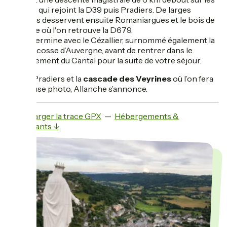
pédales qui rejoint la D39 puis Pradiers. De larges
chemins desservent ensuite Romaniargues et le bois de
la Mauve où l'on retrouve la D679.
On en termine avec le Cézallier, surnommé également la
petite écosse d’Auvergne, avant de rentrer dans le
Département du Cantal pour la suite de votre séjour.
Après Pradiers et la
cascade des Veyrines
où l’on fera
une pause photo, Allanche s’annonce.
Télécharger la trace GPX
—
Hébergements &
restaurants ↓