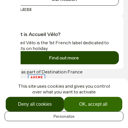
Press area
What is Accueil Vélo?
Accueil Vélo is the 1st French label dedicated to
cyclists on holiday.
Find out more
Funded as part of Destination France
This site uses cookies and gives you control
over what you want to activate
Contact
Espace Presse
Deny all cookies
OK, accept all
Mentions légales
Réalisation :
StudioJuillet
et
France Vélo Tourisme
Personalize
EN