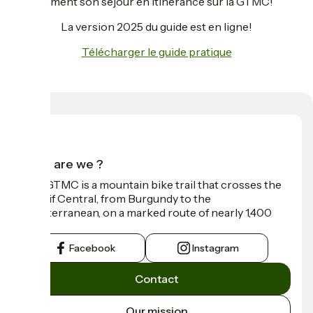
sereinement son séjour en itinérance sur la GTMC!
La version 2025 du guide est en ligne!
Télécharger le guide pratique
Who are we ?
The GTMC is a mountain bike trail that crosses the
Massif Central, from Burgundy to the
Mediterranean, on a marked route of nearly 1,400
km.
Facebook
Instagram
Contact
Our mission