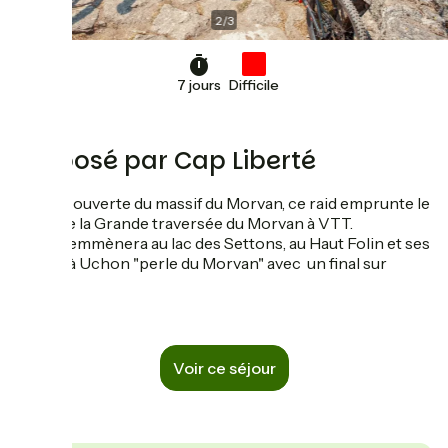
2
/
3
7 jours
Difficile
Proposé par Cap Liberté
A la découverte du massif du Morvan, ce raid emprunte le
tracé de la Grande traversée du Morvan à VTT.
Il vous emmènera au lac des Settons, au Haut Folin et ses
902 m, à Uchon "perle du Morvan" avec un final sur
Autun.
Voir ce séjour