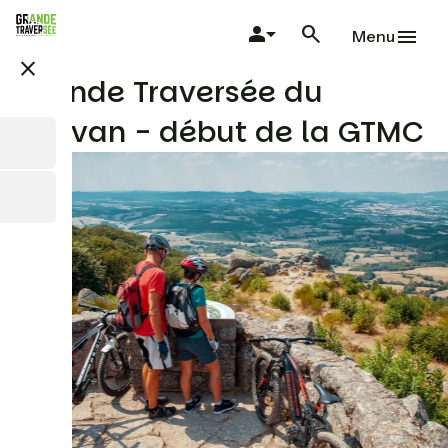
Skip
to
Menu
main
close
content
Grande Traversée du
Morvan - début de la GTMC