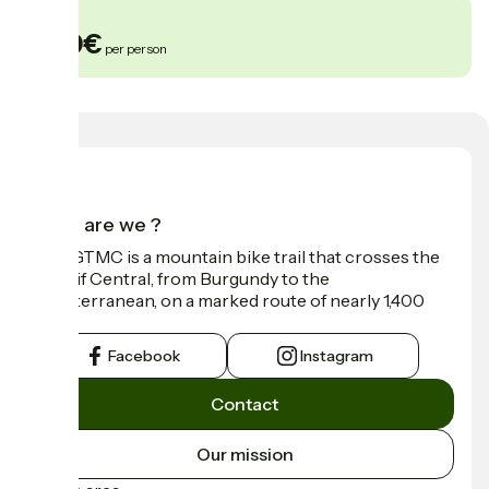
From
650€
per person
Who are we ?
The GTMC is a mountain bike trail that crosses the
Massif Central, from Burgundy to the
Mediterranean, on a marked route of nearly 1,400
km.
Facebook
Instagram
Contact
Our mission