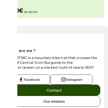
From
600€
per person
Who are we ?
The GTMC is a mountain bike trail that crosses the
Massif Central, from Burgundy to the
Mediterranean, on a marked route of nearly 1,400
km.
Facebook
Instagram
Contact
Our mission