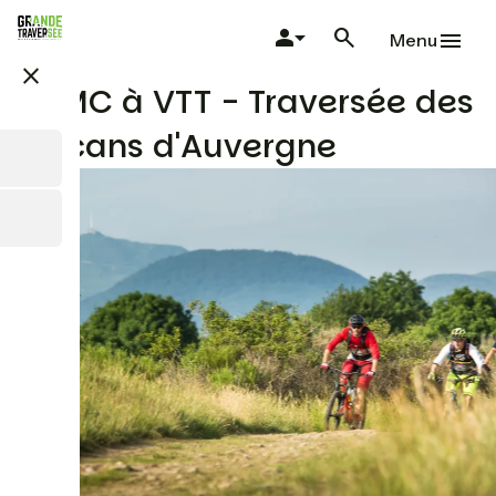
Skip
to
Menu
main
close
content
GTMC à VTT - Traversée des
volcans d'Auvergne