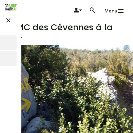
Skip
to
Menu
main
close
content
GTMC des Cévennes à la
mer