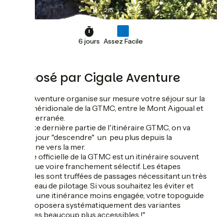
2
/
5
6 jours
Assez Facile
Proposé par Cigale Aventure
Cigale Aventure organise sur mesure votre séjour sur la
partie méridionale de la GTMC, entre le Mont Aigoual et
la Méditerranée.
Sur cette dernière partie de l'itinéraire GTMC, on va
chaque jour "descendre" un peu plus depuis la
montagne vers la mer.
La trace officielle de la GTMC est un itinéraire souvent
technique voire franchement sélectif. Les étapes
cévenoles sont truffées de passages nécessitant un très
bon niveau de pilotage. Si vous souhaitez les éviter et
réaliser une itinérance moins engagée, votre topoguide
vous proposera systématiquement des variantes
roulantes beaucoup plus accessibles !"