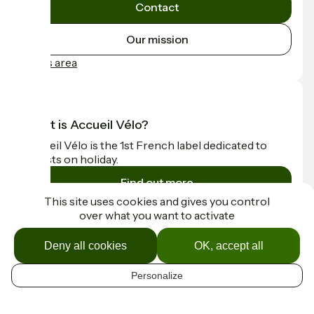
Contact
Our mission
Press area
What is Accueil Vélo?
Accueil Vélo is the 1st French label dedicated to
cyclists on holiday.
Find out more
This site uses cookies and gives you control
over what you want to activate
Funded as part of Destination France
Deny all cookies
OK, accept all
Personalize
Contact
EN
Espace Presse
Mentions légales