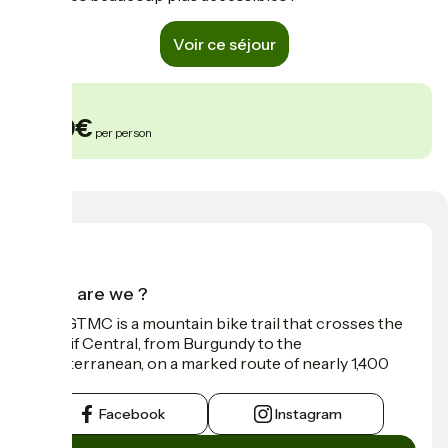
Voir ce séjour
From
569€
per person
Who are we ?
The GTMC is a mountain bike trail that crosses the
Massif Central, from Burgundy to the
Mediterranean, on a marked route of nearly 1,400
km.
Facebook
Instagram