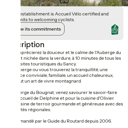
2
/
13
This establishment is Accueil Vélo certified and
commits to welcoming cyclists.
View its commitments
Description
Vous apprécierez la douceur et le calme de l'Auberge du
Bougnat nichée dans la verdure, à 10 minutes de tous les
grands sites touristiques du Sancy.
Une auberge ou vous trouverez la tranquillité, une
ambiance conviviale, familiale, un accueil chaleureux,
bref, tout un art de vivre montagnard.
A l'Auberge du Bougnat, venez savourer le savoir-faire
pour l'accueil de Delphine et pour la cuisine d'Olivier.
Une cuisine de terroir gourmande et généreuse avec des
spécialités régionales.
Recommandé par le Guide du Routard depuis 2006.