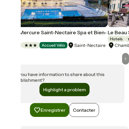
Hôtel Mercure Saint-Nectaire Spa et Bien-
Le Beau 
Etre
Hotels
Saint-Nectaire
Chamb
Hotels
Accueil Vélo
Do you have information to share about this
establishment?
Highlight a problem
Enregistrer
Contacter