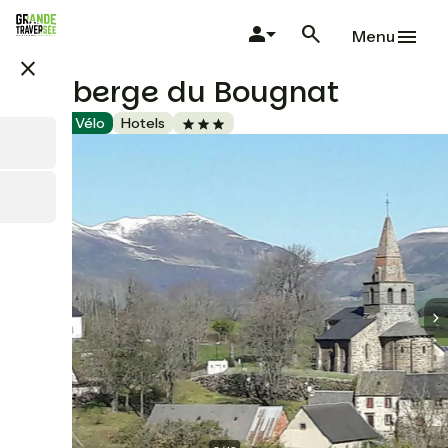
Skip
to
Menu
main
close
content
L'Auberge du Bougnat
Accueil Vélo
Hotels