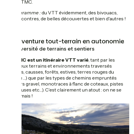
par la GTMC.
Au programme :
du VTT évidemment, des bivouacs,
des rencontres, de belles découvertes et bien d'autres !
Une aventure tout-terrain en autonomie
Une diversité de terrains et sentiers
La
GTMC est un itinéraire VTT varié
, tant par les
nombreux terrains et environnements traversés
(volcans, causses, forêts, estives, terres rouges du
Salagou …) que par les types de chemins empruntés
(sentiers gravel, monotraces à flanc de coteaux, pistes
rocailleuses etc…). C’est clairement un atout : on ne se
lasse jamais !