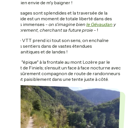
j'aurai bien envie de m'y baigner !
Les paysages sont splendides et la traversée de la
Margeride est un moment de totale liberté dans des
espaces immenses -
on s'imagine bien
le Gévaudan
y
rôder librement, cherchant sa future proie
- !
Le VTT prend ici tout son sens, on enchaîne
les sentiers dans de vastes étendues
granitiques et de landes !
Arrivée "épique" à la frontale au mont Lozère par le
sommet de Finiels; s'ensuit un face à face nocturne avec
un âne, sûrement compagnon de route de randonneurs
dormant paisiblement dans une tente juste à côté.