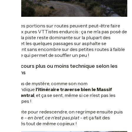
Quelques portions sur routes peuvent peut-être faire
peur aux pures VTTistes endurcis : ça ne m'a pas posé de
soucis, la piste reste dominante sur la plupart des
étapes et les quelques passages sur asphalte se
déroulent sans encombre sur des petites routes à faible
trafic, ce qui permet de souffler un peu !
Un parcours plus ou moins technique selon les
sections
Pas de mystère, comme son nom
l'indique
l'itinéraire traverse bien le Massif
Central
, et ça se sent, même si ce n'est pas les
Alpes !
On monte pour redescendre, on regrimpe ensuite puis
rebelote -
en bref, ce n'est pas plat
- et ça fait des
dénivelés tout de même copieux !