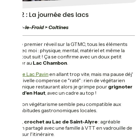
Jour 2 : La journée des lacs
Saulzet-le-Froid > Coltines
Pour ce premier réveil sur la GTMC, tous les éléments
sont avec moi : physique, mental, matériel et même la
météo, tout suit ! Ça se confirme avec un doux petit
déjeuner au
Lac Chambon
.
Je rate
le Lac Pavin
en allant trop vite, mais ma pause déj'
à la Godivelle compense ce "raté" : rien de végétarien
dans l'unique restaurant alors je grimpe pour
grignoter
au Lac d'en Haut
, avec un cadre au top !
Mon végétarisme semble peu compatible aux
habitudes gastronomiques locales.
Ensuite,
crochet au Lac de Saint-Alyre
: agréable
tronçon partagé avec une famille à VTT en vadrouille de
2 jours sur l'itinéraire.