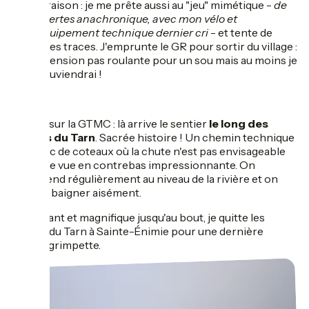
Pas de raison : je me prête aussi au "jeu" mimétique -
de
façon certes anachronique, avec mon vélo et
mon équipement technique dernier cri
- et tente de
suivre ses traces. J'emprunte le GR pour sortir du village :
une ascension pas roulante pour un sou mais au moins je
m'en souviendrai !
Retour sur la GTMC : là arrive le sentier
le long des
gorges du Tarn
. Sacrée histoire ! Un chemin technique
et à flanc de coteaux où la chute n'est pas envisageable
avec une vue en contrebas impressionnante. On
redescend régulièrement au niveau de la rivière et on
peut s'y baigner aisément.
Éprouvant et magnifique jusqu'au bout, je quitte les
gorges du Tarn à Sainte-Énimie pour une dernière
grosse grimpette.