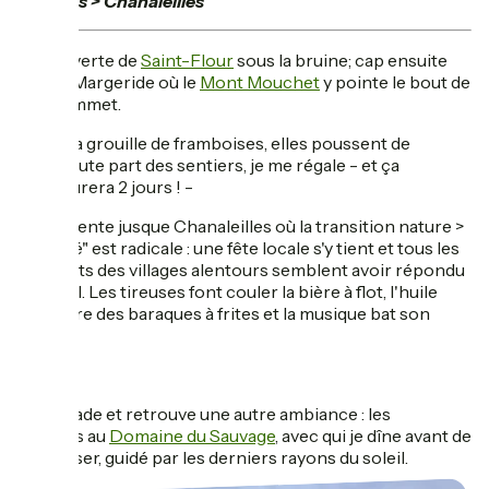
Coltines > Chanaleilles
Découverte de
Saint-Flour
sous la bruine; cap ensuite
vers la Margeride où le
Mont Mouchet
y pointe le bout de
son sommet.
Ça grouille de framboises, elles poussent de
toute part des sentiers, je me régale - et ça
durera 2 jours ! -
Redescente jusque Chanaleilles où la transition nature >
"société" est radicale : une fête locale s'y tient et tous les
habitants des villages alentours semblent avoir répondu
à l'appel. Les tireuses font couler la bière à flot, l'huile
transpire des baraques à frites et la musique bat son
plein !
Je m'évade et retrouve une autre ambiance : les
pèlerins au
Domaine du Sauvage
, avec qui je dîne avant de
m'éclipser, guidé par les derniers rayons du soleil.