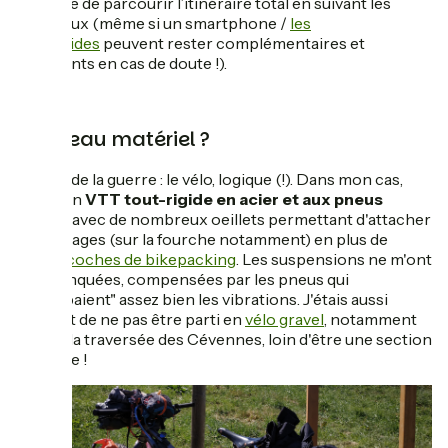
possible de parcourir l’itinéraire total en suivant les
panneaux (même si un smartphone /
les
topoguides
peuvent rester complémentaires et
rassurants en cas de doute !).
Et niveau matériel ?
Le nerf de la guerre : le vélo, logique (!). Dans mon cas,
c'était un
VTT tout-rigide en acier et aux pneus
larges
, avec de nombreux oeillets permettant d'attacher
des bagages (sur la fourche notamment) en plus de
mes
sacoches de bikepacking
. Les suspensions ne m'ont
pas manquées, compensées par les pneus qui
"absorbaient" assez bien les vibrations. J'étais aussi
content de ne pas être parti en
vélo gravel
, notamment
lors de la traversée des Cévennes, loin d'être une section
évidente !