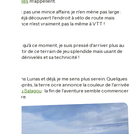
Navacelles
m'appellent.
Ce n'est pas une mince affaire, je n'en mène pas large :
j'avais déjà découvert l'endroit à vélo de route mais
l'ambiance n'est vraiment pas la même à VTT !
Je crois qu'à ce moment, je suis pressé d'arriver plus au
sud, sortir de ce terrain de jeu splendide mais usant de
par ses dénivelés et sa technicité !
Je rejoins Lunas et déjà, je me sens plus serein. Quelques
temps après, la terre ocre annonce la couleur de l'arrivée
au
lac du Salagou
: la fin de l'aventure semble commencer
à poindre.