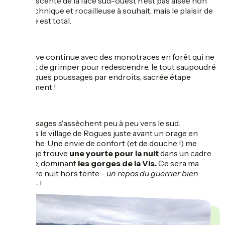
La redescente de la face sud-ouest n'est pas aisée non
plus, technique et rocailleuse à souhait, mais le plaisir de
pilotage est total.
L'épreuve continue avec des monotraces en forêt qui ne
cessent de grimper pour redescendre, le tout saupoudré
de quelques poussages par endroits, sacrée étape
décidément !
Les paysages s'assèchent peu à peu vers le sud.
J'atteins le village de Rogues juste avant un orage en
approche. Une envie de confort (et de douche !) me
prend : je trouve
une yourte pour la nuit
dans un cadre
idyllique, dominant
les gorges de la Vis.
Ce sera ma
première nuit hors tente -
un
repos du guerrier bien
mérité
- !