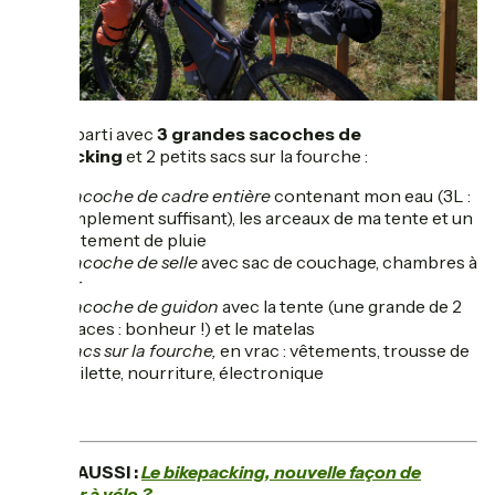
Je suis parti avec
3 grandes sacoches de
bikepacking
et 2 petits sacs sur la fourche :
Sacoche de cadre entière
contenant mon eau (3L :
amplement suffisant), les arceaux de ma tente et un
vêtement de pluie
Sacoche de selle
avec sac de couchage, chambres à
air
Sacoche de guidon
avec la tente (une grande de 2
places : bonheur !) et le matelas
Sacs sur la fourche,
en vrac : vêtements, trousse de
toilette, nourriture, électronique
A LIRE AUSSI :
Le bikepacking, nouvelle façon de
voyager à vélo ?